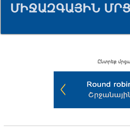
Ընտրեք մրց